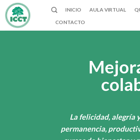
Skip
INICIO
AULA VIRTUAL
Q
to
content
CONTACTO
Mejora
colab
La felicidad, alegría
permanencia, productiv