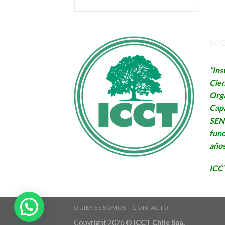
SO
“Ins
Cien
Org
Capa
SENC
fund
años
ICCT
QUIÉNES SOMOS
CONTACTO
Copyright 2026 ©
ICCT Chile Spa.